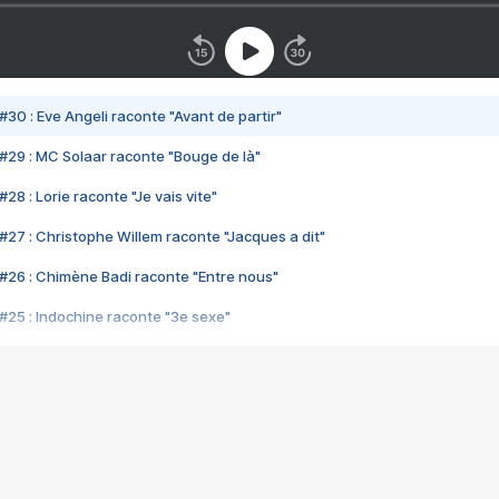
#30 : Eve Angeli raconte "Avant de partir"
#29 : MC Solaar raconte "Bouge de là"
28 : Lorie raconte "Je vais vite"
#27 : Christophe Willem raconte "Jacques a dit"
#26 : Chimène Badi raconte "Entre nous"
#25 : Indochine raconte "3e sexe"
#24 : Zaho raconte "C'est chelou"
#23 : Patrick Bruel raconte "Au café des délices"
#22 : Kyo raconte "Le chemin"
#21 : Nolwenn Leroy raconte "Cassé"