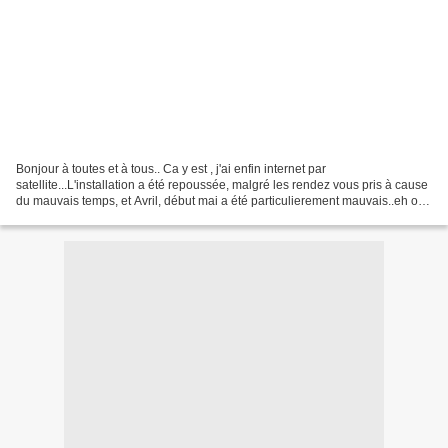
Bonjour à toutes et à tous.. Ca y est , j'ai enfin internet par
satellite...L'installation a été repoussée, malgré les rendez vous pris à cause
du mauvais temps, et Avril, début mai a été particulierement mauvais..eh oui,
même ici ou le soleil est présent...